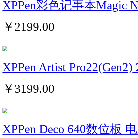
XPPen彩色记事本Magic Note
￥
2199.00
XPPen Artist Pro22(Gen2) 
￥
3199.00
XPPen Deco 640数位