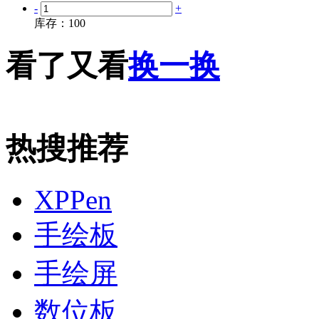
-
+
库存：
100
看了又看
换一换
热搜推荐
XPPen
手绘板
手绘屏
数位板