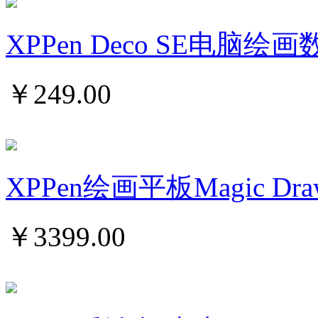
XPPen Deco SE电脑
￥
249.00
XPPen绘画平板Magic Draw
￥
3399.00