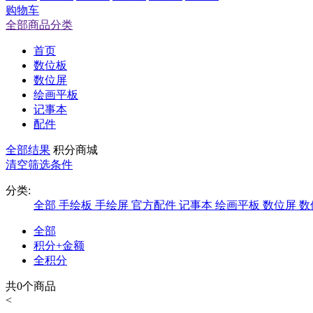
购物车
全部商品分类
首页
数位板
数位屏
绘画平板
记事本
配件
全部结果
积分商城
清空筛选条件
分类:
全部
手绘板
手绘屏
官方配件
记事本
绘画平板
数位屏
数
全部
积分+金额
全积分
共
0
个商品
<