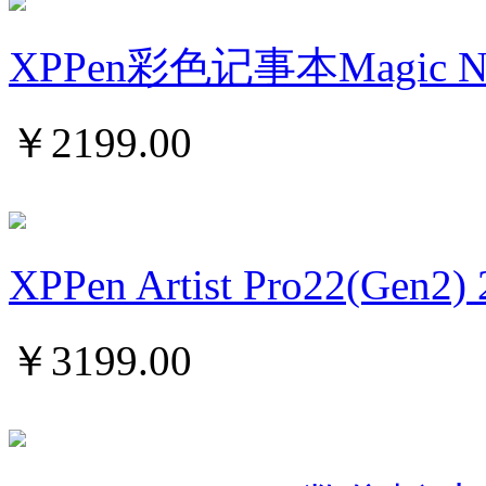
XPPen彩色记事本Magic Note
￥
2199.00
XPPen Artist Pro22(Gen2) 
￥
3199.00