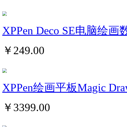
XPPen Deco SE电脑
￥
249.00
XPPen绘画平板Magic Draw
￥
3399.00