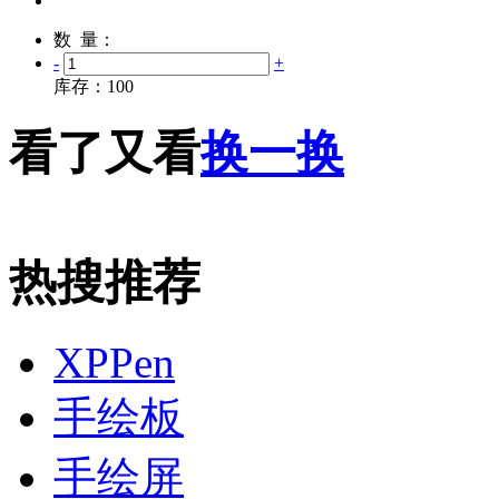
数 量：
-
+
库存：
100
看了又看
换一换
热搜推荐
XPPen
手绘板
手绘屏