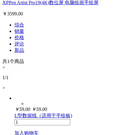
XPPen Artist Pro19(4K)数位屏 电脑绘画手绘屏
￥
3599.00
综合
销量
价格
评论
新品
共
1
个商品
<
1
/
1
>
￥
59.00
￥
59.00
L型数据线（适用于手绘板)
加入购物车