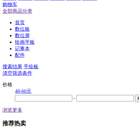
购物车
全部商品分类
首页
数位板
数位屏
绘画平板
记事本
配件
搜索结果
手绘板
清空筛选条件
价格
48-60元
-
浏览更多
推荐热卖