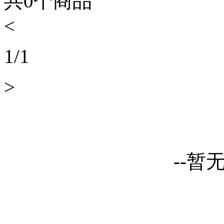
共
0
个商品
<
1
/
1
>
--暂