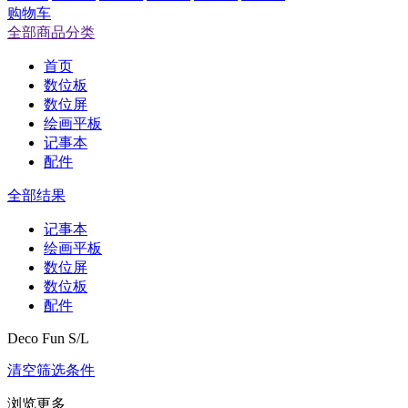
购物车
全部商品分类
首页
数位板
数位屏
绘画平板
记事本
配件
全部结果
记事本
绘画平板
数位屏
数位板
配件
Deco Fun S/L
清空筛选条件
浏览更多