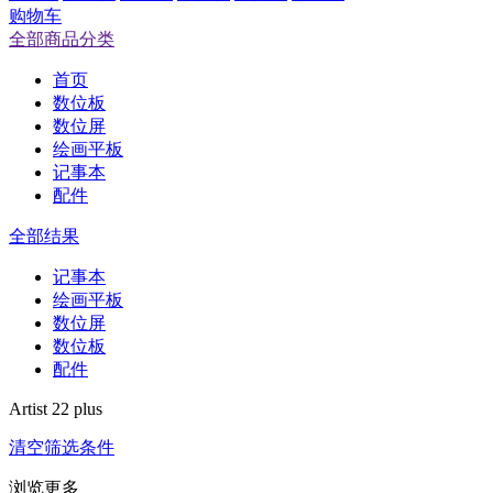
购物车
全部商品分类
首页
数位板
数位屏
绘画平板
记事本
配件
全部结果
记事本
绘画平板
数位屏
数位板
配件
Artist 22 plus
清空筛选条件
浏览更多