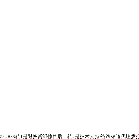
609-2889转1是退换货维修售后，转2是技术支持/咨询渠道代理拨打：1