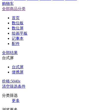
购物车
全部商品分类
首页
数位板
数位屏
绘画平板
记事本
配件
全部结果
台式屏
台式屏
便携屏
价格:5040
x
清空筛选条件
分类筛选
更多
浏览更多