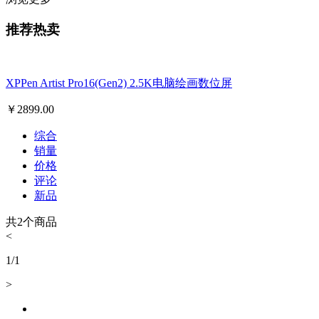
推荐热卖
XPPen Artist Pro16(Gen2) 2.5K电脑绘画数位屏
￥
2899.00
综合
销量
价格
评论
新品
共
2
个商品
<
1
/
1
>