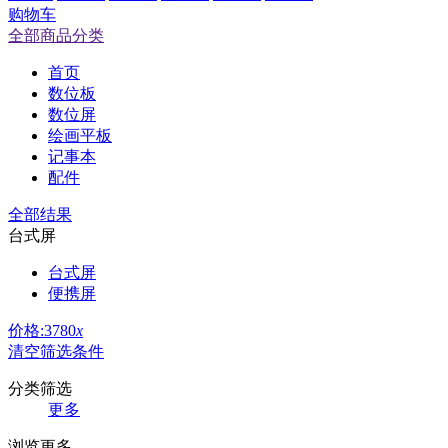
购物车
全部商品分类
首页
数位板
数位屏
绘画平板
记事本
配件
全部结果
台式屏
台式屏
便携屏
价格:3780
x
清空筛选条件
分类筛选
更多
浏览更多